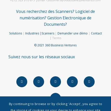
+212 523 310 875 |Email: customers@360businessventures.com
Vous recherchez des Scanners? Logiciel de
numérisation? Gestion Electronique de
Documents?
Solutions
|
Industries
|
Scanners
|
Demander une démo
|
Contact
| Terms
© 2021 360 Business Ventures
Suivez nous sur les réseaux sociaux
By continuing to browse or by clicking 'Accept', you agree to
the storing of cookies on your devise to enhance your site