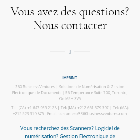
Vous avez des questions?
Nous contacter
IMPRINT
360 Business Ventures | Solutions de Numérisation & Gestion
Electronique de Documents | 56 Temperance Suite 700, Toronto,
On M5H 3V5
Tel: (CA): +1 647 939 2128 | Tel: (MA): +212 661 379 307 | Tel: (MA):
+212 523 310 875 |Email: customers@360businessventures.com
Vous recherchez des Scanners? Logiciel de
numérisation? Gestion Electronique de