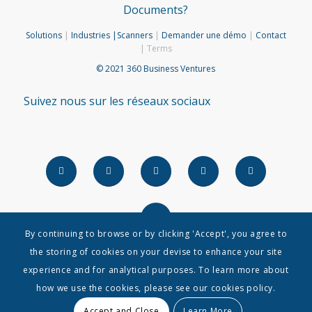
Documents?
Solutions
|
Industries
|
Scanners
|
Demander une démo
|
Contact
| Terms
© 2021 360 Business Ventures
Suivez nous sur les réseaux sociaux
By continuing to browse or by clicking 'Accept', you agree to
the storing of cookies on your devise to enhance your site
experience and for analytical purposes. To learn more about
how we use the cookies, please see our cookies policy.
Accept and Close
Learn More