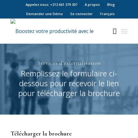
Appelez nous: +212 661 379 307
A propos
Blog
Demander une Démo
Se connecter
Français
Services d’externalisation
Remplissez le formulaire ci-
dessous pour recevoir le lien
pour télécharger la brochure
Télécharger la brochure