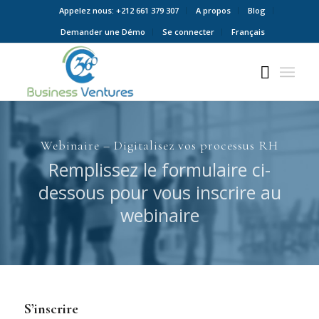
Appelez nous: +212 661 379 307
A propos
Blog
Demander une Démo
Se connecter
Français
Webinaire – Digitalisez vos processus RH
Remplissez le formulaire ci-
dessous pour vous inscrire au
webinaire
S’inscrire